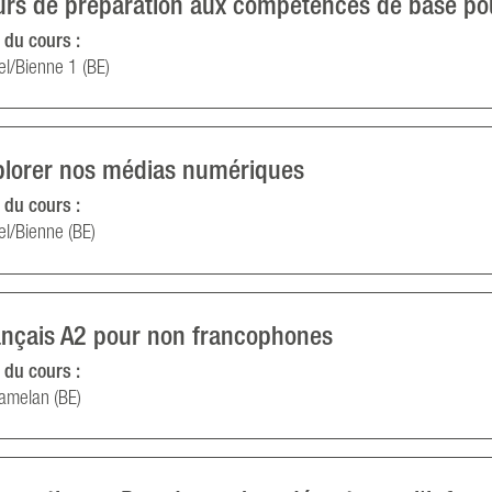
urs de préparation aux compétences de base po
 du cours :
el/Bienne 1 (BE)
plorer nos médias numériques
 du cours :
el/Bienne (BE)
ançais A2 pour non francophones
 du cours :
amelan (BE)