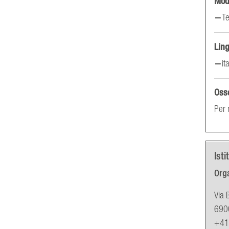
Moda
Te
Lin
it
Oss
Per 
Isti
Orga
Via 
690
+41