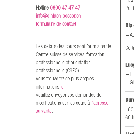
Hotline
0800 47 47 47
Per 
info@einfach-besser.ch
formulaire de contact
Dip
At
Les détails des cours sont fournis par le
Cert
Centre suisse de services, formation
professionnelle et orientation
Luog
professionnelle (CSFO).
Lu
Vous trouverez de plus amples
Gi
informations
ici
.
Veuillez envoyer vos demandes de
Dur
modifications sur les cours à
l'adresse
180
suivante
.
60 i