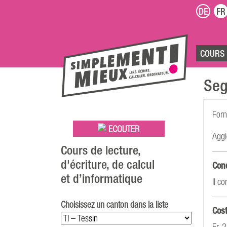
DE
FR
COURS
Seg
Forn
ECOUTER
Aggi
Cours de lecture,
d'écriture, de calcul
Con
et d’informatique
Il c
Choisissez un canton dans la liste
Cost
Fr. 