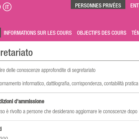
PERSONNES PRIVÉES
ENT
IT
INFORMATIONS SUR LES COURS
OBJECTIFS DES COURS
TÉ
retariato
ire delle conoscenze approfondite di segretariato
ornamento informatico, dattilografia, corrispondenza, contabilità pratica
dizioni d'ammissione
orso è rivolto a persone che desiderano aggiornare le conoscenze dopo
i
2300.--