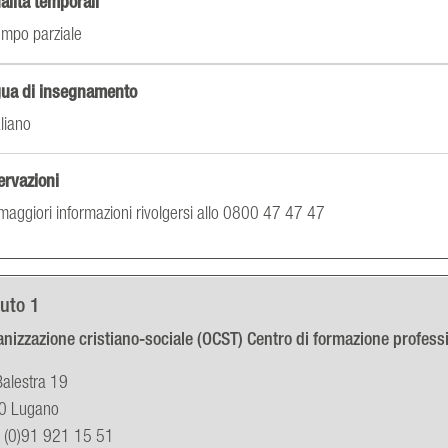
lità temporali
mpo parziale
gua di insegnamento
aliano
ervazioni
maggiori informazioni rivolgersi allo 0800 47 47 47
tuto 1
nizzazione cristiano-sociale (OCST) Centro di formazione profess
Balestra 19
0 Lugano
 (0)91 921 15 51