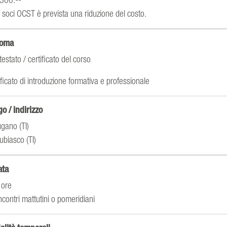
i soci OCST è prevista una riduzione del costo.
loma
testato / certificato del corso
ificato di introduzione formativa e professionale
o / indirizzo
gano (TI)
ubiasco (TI)
ata
 ore
ncontri mattutini o pomeridiani