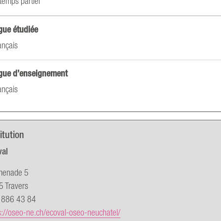
temps partiel
gue étudiée
ançais
gue d’enseignement
ançais
itution
val
menade 5
 Travers
 886 43 84
s://oseo-ne.ch/ecoval-oseo-neuchatel/