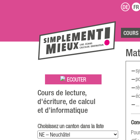
DE
FR
COURS
Mat
sy
po
ECOUTER
rè
Cours de lecture,
éc
d'écriture, de calcul
...
et d’informatique
Con
Choisissez un canton dans la liste
Pour