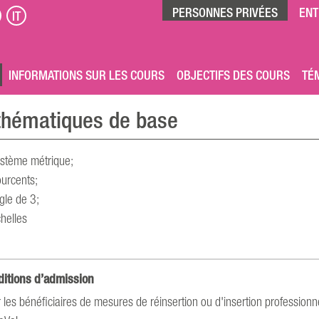
PERSONNES PRIVÉES
ENT
IT
INFORMATIONS SUR LES COURS
OBJECTIFS DES COURS
TÉ
hématiques de base
stème métrique;
urcents;
gle de 3;
helles
ditions d’admission
 les bénéficiaires de mesures de réinsertion ou d'insertion professionne