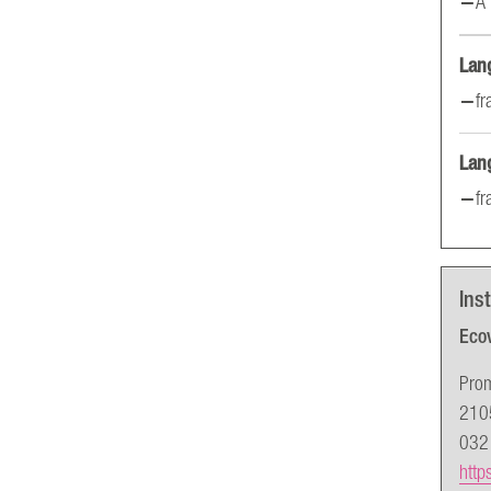
À 
Lan
fr
Lan
fr
Inst
Eco
Pro
2105
032
http