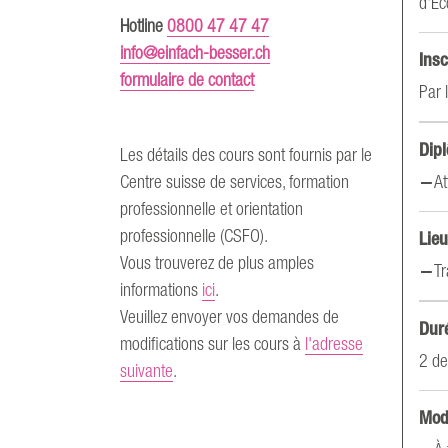
d'Ec
Hotline
0800 47 47 47
info@einfach-besser.ch
Insc
formulaire de contact
Par 
Dip
Les détails des cours sont fournis par le
At
Centre suisse de services, formation
professionnelle et orientation
professionnelle (CSFO).
Lieu
Vous trouverez de plus amples
Tr
informations
ici
.
Veuillez envoyer vos demandes de
Duré
modifications sur les cours à
l'adresse
2 de
suivante
.
Mod