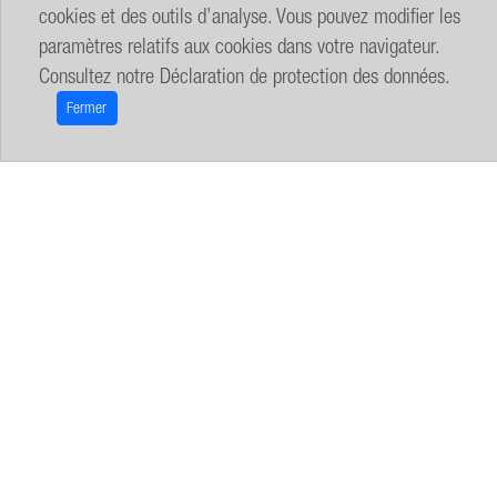
cookies et des outils d’analyse. Vous pouvez modifier les
paramètres relatifs aux cookies dans votre navigateur.
Consultez notre
Déclaration de protection des données
.
Fermer
Mention légale
Déclaration de confidentialité