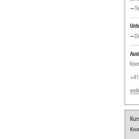
Te
Unt
D
Ausk
Koor
+41
weit
Kur
Koo