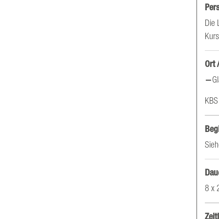
Per
Die 
Kurs
Ort 
Gl
KBS 
Beg
Sieh
Dau
8 x 
Zei