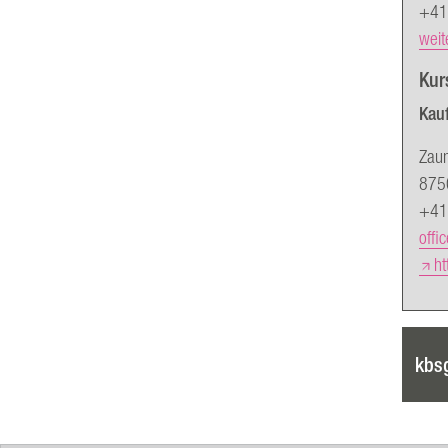
+41
weit
Kur
Kau
Zaun
875
+41
offi
ht
kbs