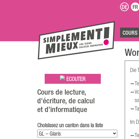
DE
FR
COURS
Wor
Die 
ECOUTER
Te
Cours de lecture,
Vo
d'écriture, de calcul
so
et d’informatique
Ta
Im D
Choisissez un canton dans la liste
Te