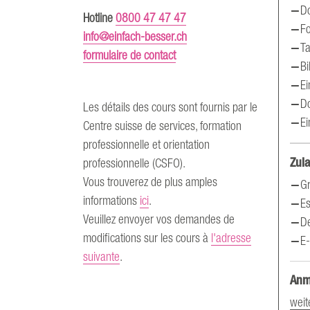
Do
Hotline
0800 47 47 47
F
info@einfach-besser.ch
Ta
formulaire de contact
Bi
Ei
D
Les détails des cours sont fournis par le
Ei
Centre suisse de services, formation
professionnelle et orientation
Zul
professionnelle (CSFO).
Vous trouverez de plus amples
G
informations
ici
.
Es
Veuillez envoyer vos demandes de
D
modifications sur les cours à
l'adresse
E
suivante
.
Anm
weit